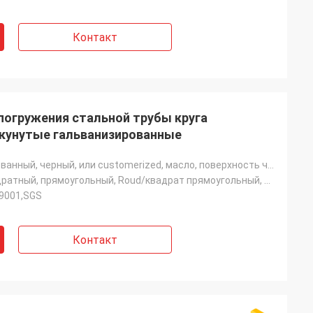
Контакт
 погружения стальной трубы круга
окунутые гальванизированные
Гальванизированный, черный, или customerized, масло, поверхность черного смазочного минерального мас
Круглый, квадратный, прямоугольный, Roud/квадрат прямоугольный, Rouund или квадрат
O9001,SGS
Контакт