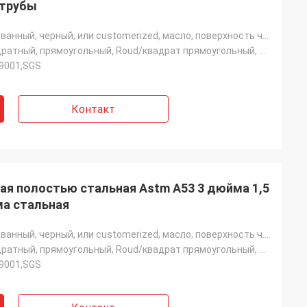
 трубы
Гальванизированный, черный, или customerized, масло, поверхность черного смазочного минерального мас
Круглый, квадратный, прямоугольный, Roud/квадрат прямоугольный, Rouund или квадрат
O9001,SGS
Контакт
ая полостью стальная Astm A53 3 дюйма 1,5
ма стальная
Гальванизированный, черный, или customerized, масло, поверхность черного смазочного минерального мас
Круглый, квадратный, прямоугольный, Roud/квадрат прямоугольный, Rouund или квадрат
O9001,SGS