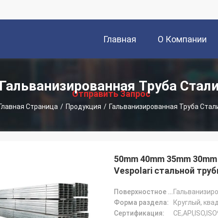
Главная
О Компании
描
Страница
述
Гальванизированная Труба Стал
Отправить Запрос
Главная Страница
/
Продукция
/
Гальванизированная Труба Стал
50mm 40mm 35mm 30mm 
Vespolari стальной тру
Поверхностное покрытие:
Форма раздела:
Сертификация:
CE,API,ISO,IS