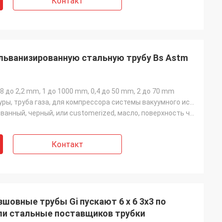
Контакт
гальванизированную стальную трубу Bs Astm
0,8 до 2,2 mm, 1 до 1000 mm, 0,4 до 50 mm, 2 до 70 mm
Труба структуры, труба газа, для компрессора системы вакуумного испарения, труба боилера, боилер/све
Гальванизированный, черный, или customerized, масло, поверхность черного смазочного минерального мас
Контакт
шовные трубы Gi пускают 6 x 6 3x3 по
ли стальные поставщиков трубки