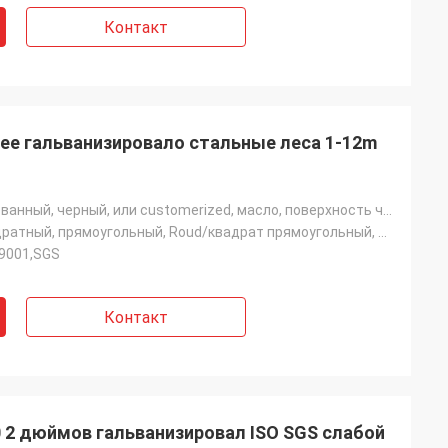
Контакт
чее гальванизировало стальные леса 1-12m
Гальванизированный, черный, или customerized, масло, поверхность черного смазочного минерального мас
Круглый, квадратный, прямоугольный, Roud/квадрат прямоугольный, Rouund или квадрат
O9001,SGS
Контакт
 2 дюймов гальванизировал ISO SGS слабой