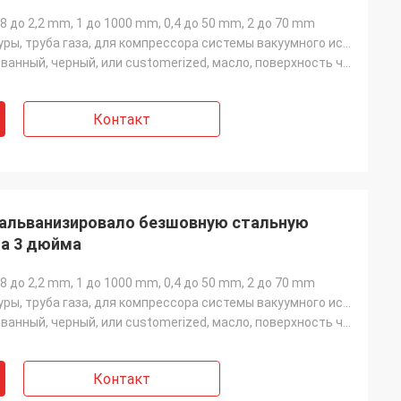
0,8 до 2,2 mm, 1 до 1000 mm, 0,4 до 50 mm, 2 до 70 mm
Труба структуры, труба газа, для компрессора системы вакуумного испарения, труба боилера, боилер/све
Гальванизированный, черный, или customerized, масло, поверхность черного смазочного минерального мас
Контакт
 гальванизировало безшовную стальную
ма 3 дюйма
0,8 до 2,2 mm, 1 до 1000 mm, 0,4 до 50 mm, 2 до 70 mm
Труба структуры, труба газа, для компрессора системы вакуумного испарения, труба боилера, боилер/све
Гальванизированный, черный, или customerized, масло, поверхность черного смазочного минерального мас
Контакт