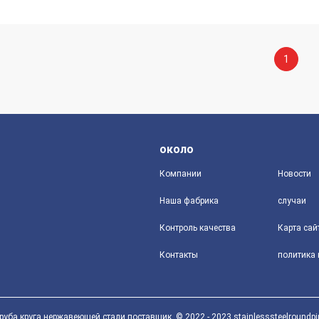
1
около
Компании
Новости
Наша фабрика
случаи
Контроль качества
Карта сай
Контакты
уба круга нержавеющей стали поставщик. © 2022 - 2023 stainlesssteelroundpipe