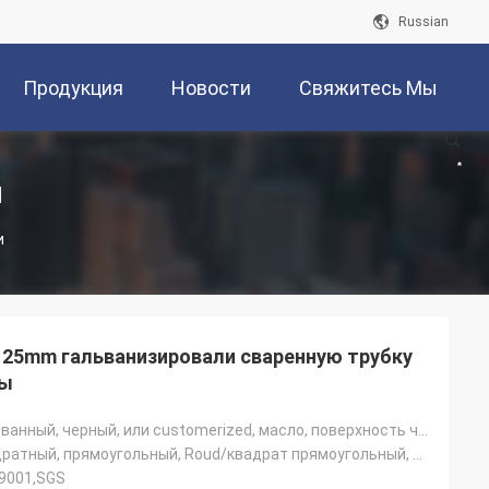
Russian
Продукция
Новости
Свяжитесь Мы
и
и
25mm гальванизировали сваренную трубку
бы
Гальванизированный, черный, или customerized, масло, поверхность черного смазочного минерального мас
Круглый, квадратный, прямоугольный, Roud/квадрат прямоугольный, Rouund или квадрат
O9001,SGS