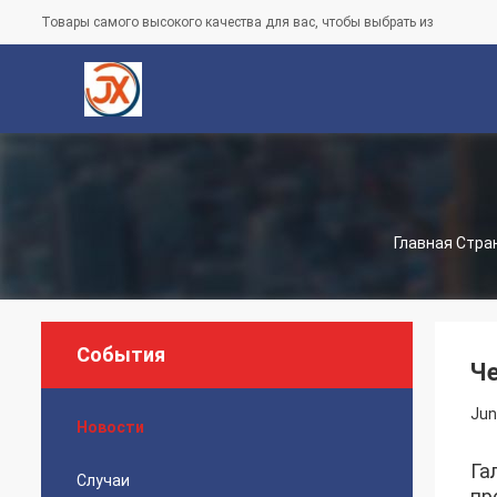
Товары самого высокого качества для вас, чтобы выбрать из
Главная Стра
События
Че
Jun
Новости
Га
Случаи
пр