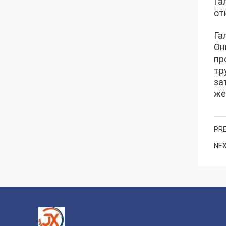
Га
от
Га
Он
пр
тр
за
же
PRE
NEX