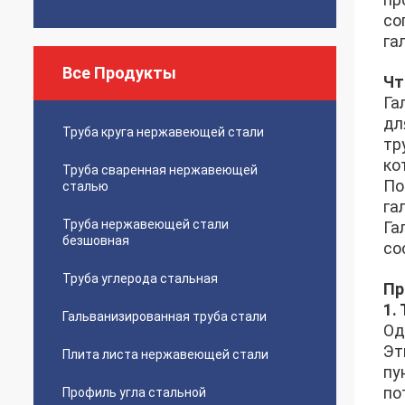
со
га
Все Продукты
Чт
Га
дл
Труба круга нержавеющей стали
тр
ко
Труба сваренная нержавеющей
По
сталью
га
Труба нержавеющей стали
Га
безшовная
со
Труба углерода стальная
Пр
1.
Гальванизированная труба стали
Од
Эт
Плита листа нержавеющей стали
пу
по
Профиль угла стальной