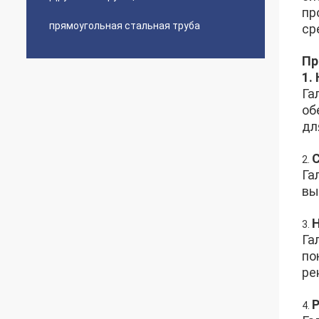
пр
прямоугольная стальная труба
ср
Пр
1.
Га
об
дл
2.
Га
вы
3.
Га
по
ре
4.