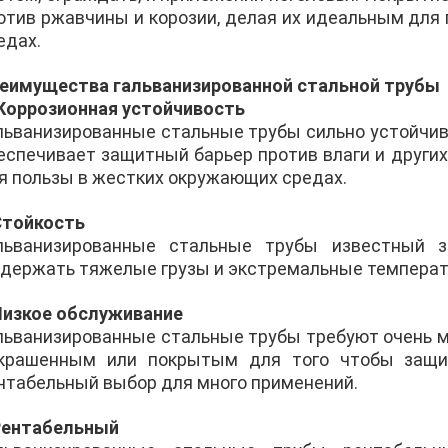
отив ржавчины и корозии, делая их идеальным для
едах.
еимущества гальванизированной стальной трубы
 Коррозионная устойчивость
льванизированные стальные трубы сильно устойчивы
еспечивает защитный барьер против влаги и други
я пользы в жестких окружающих средах.
Стойкость
льванизированные стальные трубы известный з
держать тяжелые грузы и экстремальные температу
Низкое обслуживание
льванизированные стальные трубы требуют очень м
крашенным или покрытым для того чтобы защит
нтабельный выбор для много применений.
Рентабельный