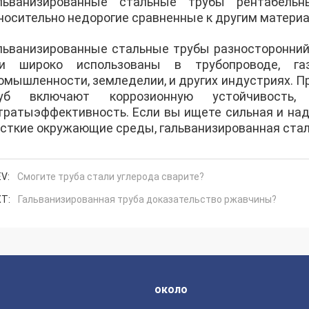
льванизированные стальные трубы рентабель
носительно недорогие сравненные к другим материа
льванизированные стальные трубы разносторонний
и широко использованы в трубопроводе, газо
омышленности, земледелии, и других индустриях. 
уб включают коррозионную устойчивость, 
тратыэффективность. Если вы ищете сильная и на
сткие окружающие среды, гальванизированная стал
V:
Смогите труба стали углерода сварите?
T:
Гальванизированная труба доказательство ржавчины?
около