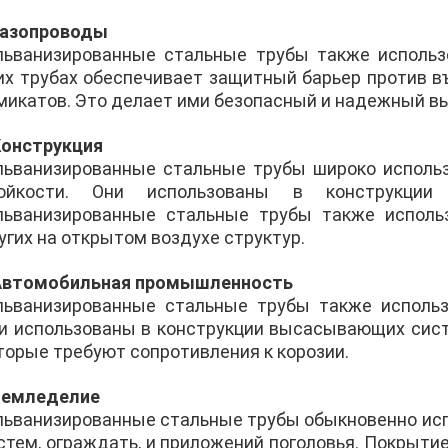
Газопроводы
льванизированные стальные трубы также использ
их трубах обеспечивает защитный барьер против в
микатов. Это делает ими безопасный и надежный вы
Конструкция
льванизированные стальные трубы широко использ
ойкости. Они использованы в конструкции 
льванизированные стальные трубы также использ
угих на открытом воздухе структур.
Автомобильная промышленность
льванизированные стальные трубы также исполь
и использованы в конструкции высасывающих систе
торые требуют сопротивления к корозии.
Земледелие
льванизированные стальные трубы обыкновенно ис
стем, ограждать, и приложений поголовья. Покрытие