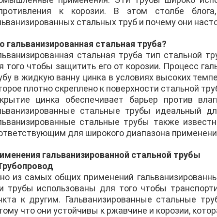
противления к корозии. В этом столбе блог
льванизированных стальных труб и почему они наст
о гальванизированная стальная труба?
льванизированная стальная труба тип стальной т
я того чтобы защитить его от корозии. Процесс га
убу в жидкую ванну цинка в условиях высоких темпе
торое плотно скреплено к поверхности стальной тру
крытие цинка обеспечивает барьер против влаг
льванизированные стальные трубы идеальный дл
льванизированные стальные трубы также известны
ответствующим для широкого диапазона применени
именения гальванизированной стальной трубы
 Трубопровод
но из самых общих применений гальванизированны
и трубы использованы для того чтобы транспорти
нкта к другим. Гальванизированные стальные тр
тому что они устойчивы к ржавчине и корозии, кото