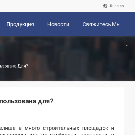
Russian
Продукция
Новости
Свяжитесь Мы
льзована Для?
спользована для?
елище в много строительных площадок и
ьзованы для их стойкости, прочности, и