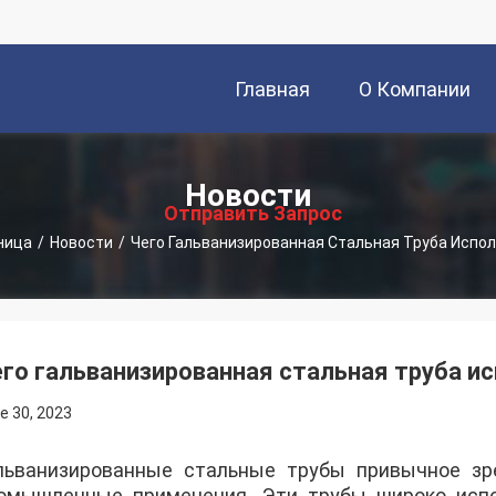
Главная
О Компании
描
Страница
述
Новости
Отправить Запрос
ница
/
Новости
/
Чего Гальванизированная Стальная Труба Испо
го гальванизированная стальная труба и
e 30, 2023
льванизированные стальные трубы привычное зр
омышленные применения. Эти трубы широко испол