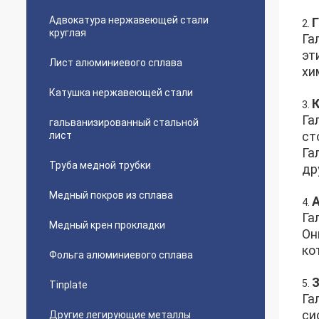
Адвокатура нержавеющей стали
2.
круглая
Га
эт
Лист алюминиевого сплава
хи
Катушка нержавеющей стали
3.
Га
гальванизированный стальной
ст
лист
Га
Труба медной трубки
др
Медный покров из сплава
4.
Га
Медный крен прокладки
Он
ко
Фольга алюминиевого сплава
5.
Tinplate
Га
си
Другие легирующие металлы