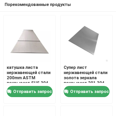
Порекомендованные продукты
катушка листа
Супер лист
нержавеющей стали
нержавеющей стали
200mm ASTM
золота зеркала
Дома
покрывает SUS 304
покрывает 201 304
304l 316l 310 JIS 410
ГЕКТОЛИТРА 2D
Отправить запрос
Отправить запрос
430
1219Mm
О Компании
Контакты