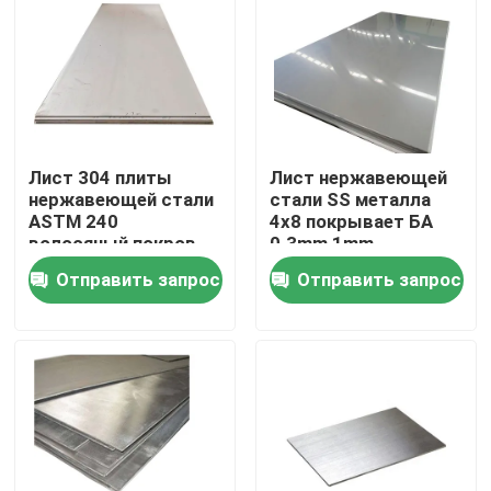
Продукция
Труба круга нержавеющей стали
Лист 304 плиты
Лист нержавеющей
нержавеющей стали
стали SS металла
Труба сваренная нержавеющей сталью
ASTM 240
4x8 покрывает БА
волосяный покров
0.3mm 1mm
316 321 1 до 6mm
Труба нержавеющей стали безшовная
Отправить запрос
Отправить запрос
Труба углерода стальная
Гальванизированная труба стали
Плита листа нержавеющей стали