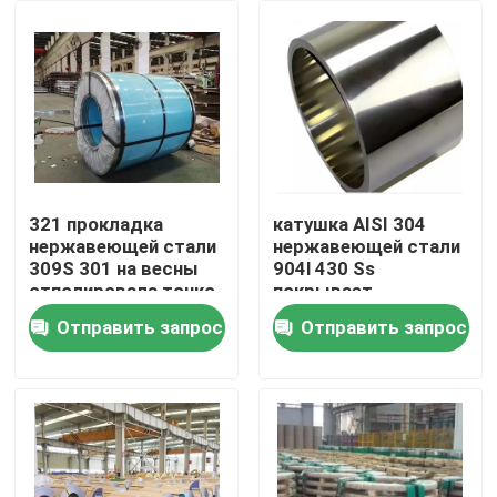
Путешествие фабрики
Проверка качества
Свяжитесь мы
321 прокладка
катушка AISI 304
нержавеющей стали
нержавеющей стали
309S 301 на весны
904l 430 Ss
Спросите цитату
отполировала тонко
покрывает
поставщика
Отправить запрос
Отправить запрос
прокладки
Труба круга нержавеющей стали
декоративного
Труба сваренная нержавеющей сталью
Труба нержавеющей стали безшовная