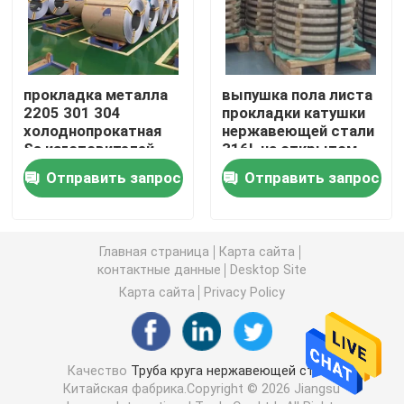
Труба углерода стальная
прокладка металла
выпушка пола листа
Гальванизированная труба стали
2205 301 304
прокладки катушки
холоднопрокатная
нержавеющей стали
Ss изготовителей
316L на открытом
Плита листа нержавеющей стали
катушки
воздухе
Отправить запрос
Отправить запрос
нержавеющей стали
Профиль угла стальной
Главная страница
Карта сайта
контактные данные
Desktop Site
Адвокатура нержавеющей стали круглая
Карта сайта
Privacy Policy
Лист алюминиевого сплава
Качество
Труба круга нержавеющей стали
Катушка нержавеющей стали
Китайская фабрика.Copyright © 2026 Jiangsu