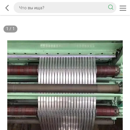
1
/
1