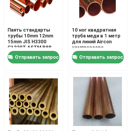
Путешествие фабрики
Паять стандарты
10 ног квадратная
Проверка качества
трубы 10mm 12mm
труба меди в 1 метр
15mm JIS H3300
для линий Aircon
C1220T ASTM B88
компрессора
медной трубки
воздуха
Свяжитесь мы
Отправить запрос
Отправить запрос
Спросите цитату
Труба круга нержавеющей стали
Труба сваренная нержавеющей сталью
Труба нержавеющей стали безшовная