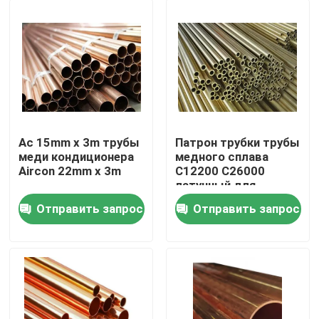
Ac 15mm x 3m трубы
Патрон трубки трубы
меди кондиционера
медного сплава
Aircon 22mm x 3m
C12200 C26000
латунный для
теплообменных
Отправить запрос
Отправить запрос
аппаратов
Дом
Продукты
О нас