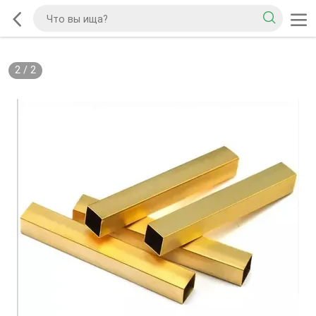
2
/
2