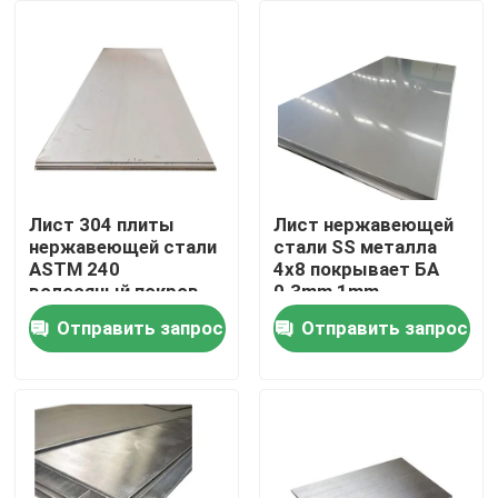
Продукция
Труба круга нержавеющей стали
Труба сваренная нержавеющей сталью
Лист 304 плиты
Лист нержавеющей
нержавеющей стали
стали SS металла
ASTM 240
4x8 покрывает БА
Труба нержавеющей стали безшовная
волосяный покров
0.3mm 1mm
316 321 1 до 6mm
Отправить запрос
Отправить запрос
Труба углерода стальная
Гальванизированная труба стали
Плита листа нержавеющей стали