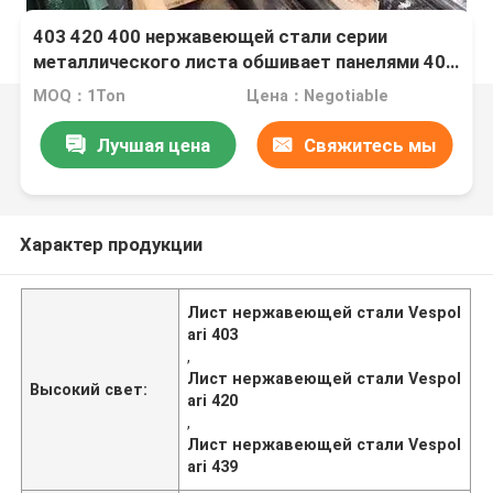
403 420 400 нержавеющей стали серии
металлического листа обшивает панелями 409
410S 439 440a
MOQ：1Ton
Цена：Negotiable
Лучшая цена
Свяжитесь мы
Характер продукции
Лист нержавеющей стали Vespol
ari 403
,
Лист нержавеющей стали Vespol
Высокий свет:
ari 420
,
Лист нержавеющей стали Vespol
ari 439