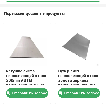
Порекомендованные продукты
катушка листа
Супер лист
Дома
нержавеющей стали
нержавеющей стали
200mm ASTM
золота зеркала
покрывает SUS 304
покрывает 201 304
О Компании
304l 316l 310 JIS 410
ГЕКТОЛИТРА 2D
Отправить запрос
Отправить запрос
430
1219Mm
Контакты