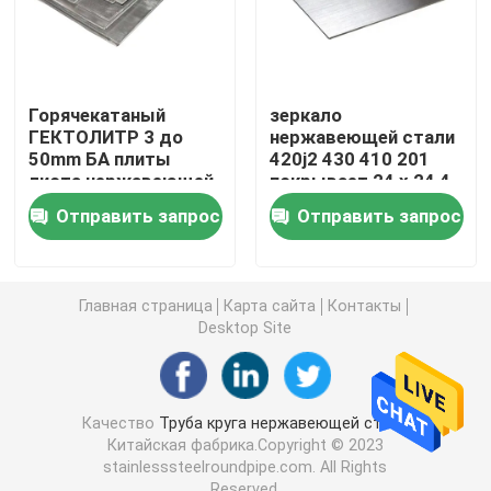
Профиль угла стальной
Горячекатаный
зеркало
Адвокатура нержавеющей стали круглая
ГЕКТОЛИТР 3 до
нержавеющей стали
50mm БА плиты
420j2 430 410 201
листа нержавеющей
покрывает 24 x 24 4
Лист алюминиевого сплава
стали 304 316
x 8 4 x 4 3mm
Отправить запрос
Отправить запрос
ISO9001
толщиной
Катушка нержавеющей стали
Главная страница
Карта сайта
Контакты
Desktop Site
гальванизированный стальной лист
Труба медной трубки
Качество
Труба круга нержавеющей стали
Китайская фабрика.Copyright © 2023
stainlesssteelroundpipe.com. All Rights
Медный покров из сплава
Reserved.