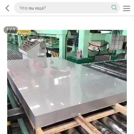
1
/
1