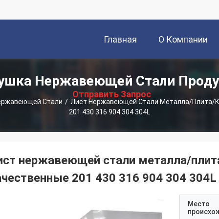
Главная
О Компании
描
ушка Нержавеющей Стали Прод
Страница
述
Отправить Запрос
ержавеющей Стали
/
Лист Нержавеющей Стали Металла/плита/к
201 430 316 904 304 304L
ист нержавеющей стали металла/плит
ачественные 201 430 316 904 304 304L
Место
происхо