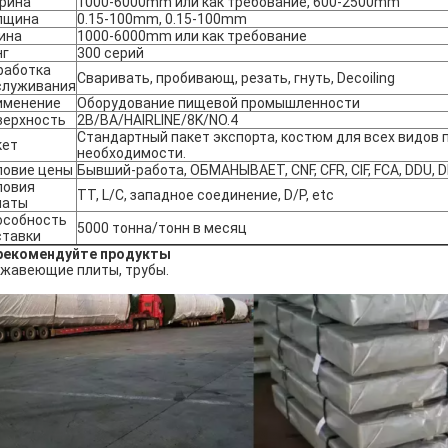
рина
1000-6000mm или как требование, 600-2500mm
лщина
0.15-100mm, 0.15-100mm
ина
1000-6000mm или как требование
нг
300 серий
работка
Сваривать, пробивающ, резать, гнуть, Decoiling
служивания
именение
Оборудование пищевой промышленности
верхность
2B/BA/HAIRLINE/8K/NO.4
Стандартный пакет экспорта, костюм для всех видов п
кет
необходимости.
ловие цены
Бывший-работа, ОБМАНЫВАЕТ, CNF, CFR, CIF, FCA, DDU, D
ловия
TT, L/C, западное соединение, D/P, etc
латы
особность
5000 тонна/тонн в месяц
ставки
рекомендуйте продукты
жавеющие плиты, трубы.