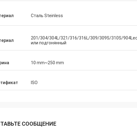
териал
Сталь Steinless
201/304/304L/321/316/316L/309/309S/310S/904Lec
териал
или подгонянный
рина
10 mm~250 mm
ртификат
ISO
ТАВЬТЕ СООБЩЕНИЕ