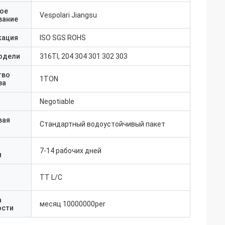
ое
Vespolari Jiangsu
вание
кация
ISO SGS ROHS
одели
316TI, 204 304 301 302 303
тво
1TON
за
Negotiable
вая
Стандартный водоустойчивый пакет
7-14 рабочих дней
и
TT L/C
а
месяц 10000000per
ости