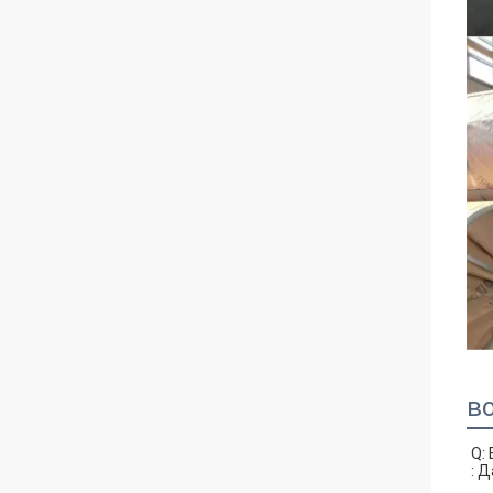
в
Q:
: 