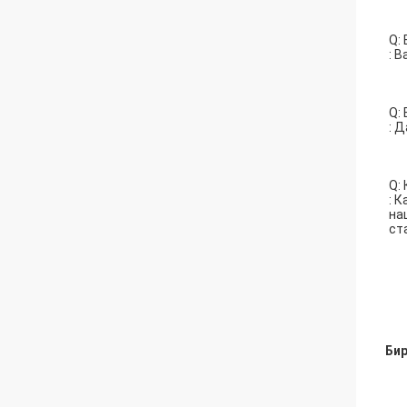
Q:
: 
Q:
: 
Q:
: 
на
ст
Бир