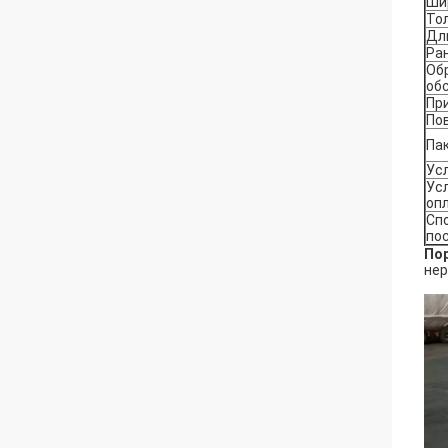
Ши
То
Дл
Ра
Об
об
Пр
По
Па
Ус
Ус
оп
Сп
по
По
нер