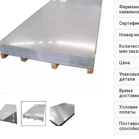
Фирменн
наимено
Сертифи
Номер м
Количес
мин зака
Цена
Упаковы
детали
Время
доставк
Условия
оплаты
Поставк
способн