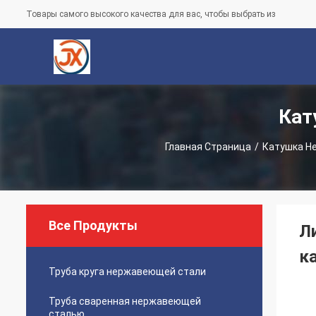
Товары самого высокого качества для вас, чтобы выбрать из
Кат
Главная Страница
/
Катушка Н
Все Продукты
Л
к
Труба круга нержавеющей стали
Труба сваренная нержавеющей
сталью