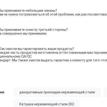
 Вы признаваете небольшие заказы?
Вам не нужно потревожиться об этой проблеме, как раз посоветова
 Вы признаваете осмотр третьей стороны?
Да совершенно мы принимаем.
 Как смогли вы гарантировать ваши продукты?
Каждая часть продуктов изготовлена аттестованными мастерскими,
циональному QA/QC
андарт. Мы также смогли выдать гарантию к клиенту для того что
ки:
декоративные прокладки нержавеющей стали
Катушка нержавеющей стали 202