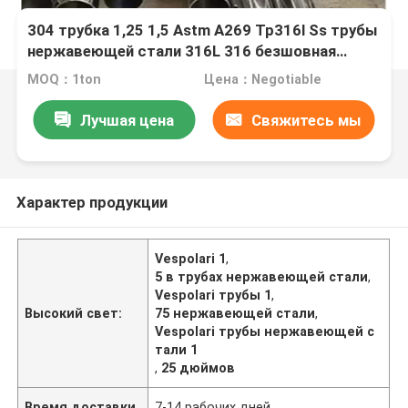
304 трубка 1,25 1,5 Astm A269 Tp316l Ss трубы
нержавеющей стали 316L 316 безшовная
безшовная в 1,75»
MOQ：1ton
Цена：Negotiable
Лучшая цена
Свяжитесь мы
Характер продукции
Vespolari 1
,
5 в трубах нержавеющей стали
,
Vespolari трубы 1
,
Высокий свет:
75 нержавеющей стали
,
Vespolari трубы нержавеющей с
тали 1
,
25 дюймов
Время доставки
7-14 рабочих дней