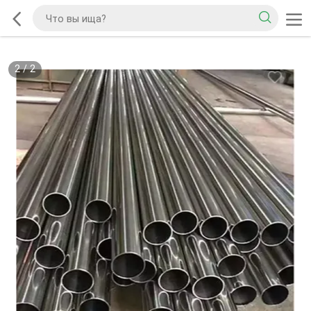
2
/
2