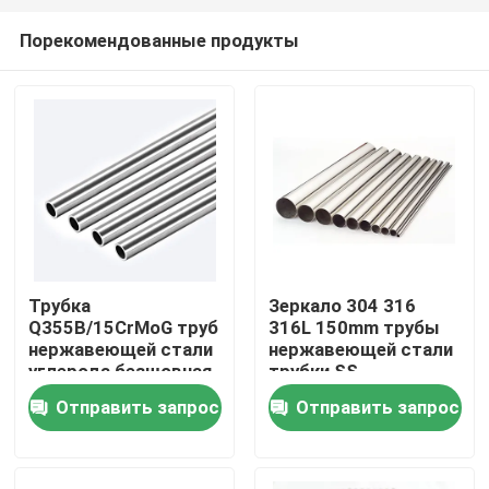
Порекомендованные продукты
Трубка
Зеркало 304 316
Q355B/15CrMoG труб
316L 150mm трубы
Дома
нержавеющей стали
нержавеющей стали
углерода безшовная
трубки SS
безшовное
Отправить запрос
Отправить запрос
О Компании
Контакты