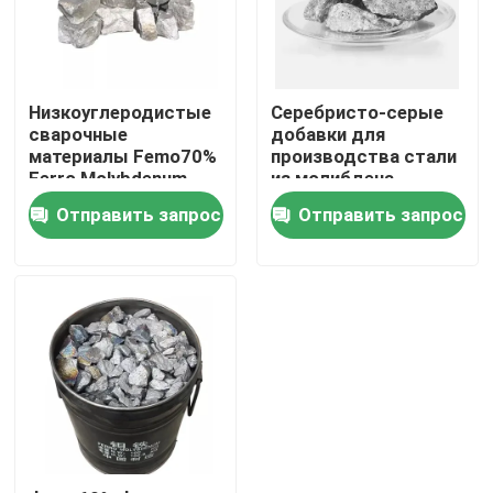
Путешествие фабрики
Низкоуглеродистые
Серебристо-серые
Проверка качества
сварочные
добавки для
материалы Femo70%
производства стали
Ferro Molybdenum
из молибдена
Ferromolybdenum
FeMo65% Ferro
Свяжитесь мы
Отправить запрос
Отправить запрос
Спросите цитату
Труба круга нержавеющей стали
Труба сваренная нержавеющей сталью
Труба нержавеющей стали безшовная