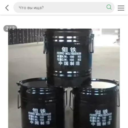
2
/
3