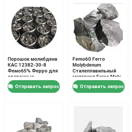
Порошок молибдена
Femo60 Ferro
КАС 12382-30-8
Molybdenum
Фемо65% Ферро для
Сталеплавильный
сварочных
материал Ferro Moly
материалов
Отправить запрос
Отправить запрос
Дом
Продукты
О нас