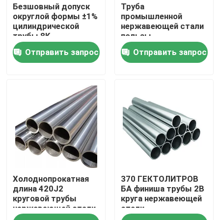
Безшовный допуск
Труба
округлой формы ±1%
промышленной
цилиндрической
нержавеющей стали
Продукция
трубы 8K
пользы
нержавеющей стали
цилиндрическая
Отправить запрос
Отправить запрос
круглая безшовная
Труба круга нержавеющей стали
Труба сваренная нержавеющей сталью
Труба нержавеющей стали безшовная
Труба углерода стальная
Холоднопрокатная
370 ГЕКТОЛИТРОВ
Гальванизированная труба стали
длина 420J2
БА финиша трубы 2B
круговой трубы
круга нержавеющей
нержавеющей стали
стали
Плита листа нержавеющей стали
изготовленная на
поверхностных