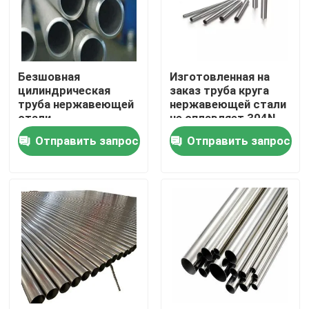
Безшовная
Изготовленная на
цилиндрическая
заказ труба круга
труба нержавеющей
нержавеющей стали
стали
не сплавляет 304N
холоднопрокатная с
2B 410
Отправить запрос
Отправить запрос
краем мельницы/
разрезанным краем
Дома
О Компании
Контакты