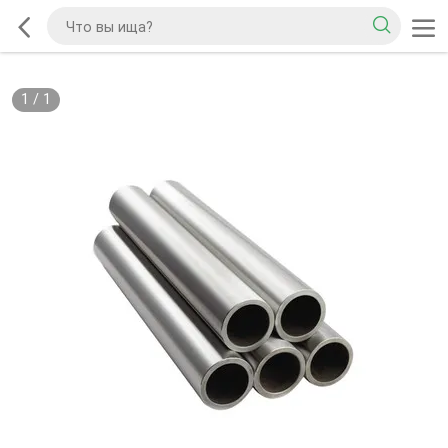
1
/
1